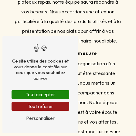
plateaux repas, notre équipe saura répondre à
vos besoins. Nous accordons une attention
particulière à la qualité des produits utilisés et à la
présentation de nos plats pour offrir à vos
convives une expérience culinaire inoubliable.
Un service sur mesure
Ce site utilise des cookies et
Nous savons à quel point l'organisation d'un
vous donne le contrôle sur
ceux que vous souhaitez
événement d’entreprise peut être stressante.
activer
C'est pourquoi chez THIMI, nous mettons un
point d'honneur à vous accompagner dans
Tout accepter
chaque étape de la préparation. Notre équipe
Tout refuser
professionnelle et réactive est à votre écoute
Personnaliser
pour comprendre vos besoins et vos attentes,
afin de vous proposer une prestation sur mesure