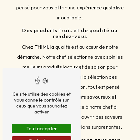
pensé pour vous offrir une expérience gustative
inoubliable.
Des produits frais et de qualité au
rendez-vous
Chez THIMI, la qualité est au cœur de notre
démarche. Notre chef sélectionne avec soin les
meilleurs produits locaux et de saison pour
sublimer ses créations. De la sélection des
ingrédients à leur préparation, tout est pensé
Ce site utilise des cookies et
pour vous garantir des mets savoureux et
vous donne le contrôle sur
ceux que vous souhaitez
équilibrés. Faites confiance à notre chef à
activer
domicile pour vous faire découvrir des saveurs
authentiques et des associations surprenantes.
Tout accepter
Une prestation sur-mesure pour tous