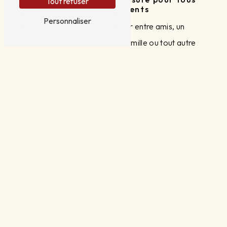
Tout refuser
vos événements
Personnaliser
Que ce soit pour un dîner entre amis, un
anniversaire, un repas de famille ou tout autre
événement spécial, THIMI s'adapte à vos
besoins. Notre chef à domicile se déplace à
votre domicile à Cadenet pour créer une
ambiance conviviale et chaleureuse autour de
plats d'exception. Profitez pleinement de vos
invités et laissez-vous choyer par notre chef
passionné.
Contactez-nous pour réserver votre
chef à domicile à Cadenet
Pour vivre une expérience culinaire unique et sur-
mesure à Cadenet, contactez THIMI dès