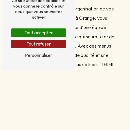
Ce site utilise des cookies et
vous donne le contrôle sur
En choisissant THIMI pour l'organisation de vos
ceux que vous souhaitez
activer
événements d'entreprise à Orange, vous
bénéficierez de l'expertise d'une équipe
Tout accepter
passionnée et professionnelle qui saura faire de
Tout refuser
chaque occasion un succès. Avec des menus
Personnaliser
personnalisés, un service de qualité et une
attention particulière portée aux détails, THIMI
est le partenaire idéal pour la réussite de vos
événements professionnels à Orange.
EN SAVOIR
CONTACTEZ-
PLUS
NOUS