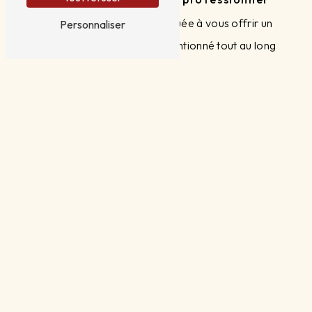
L'équipe de THIMI est dévouée à vous offrir un
Personnaliser
service irréprochable et attentionné tout au long
de votre repas privé. Du premier contact à la fin
de la dégustation, vous serez pris en charge avec
professionnalisme et courtoisie. L'objectif de
THIMI est de faire de votre repas un moment
d'exception où chaque détail est pensé pour
votre satisfaction.
Réservez dès maintenant pour une
expérience inoubliable
Ne manquez pas l'opportunité de vivre une
expérience gastronomique sans pareil à Puyvert
avec THIMI. Réservez dès maintenant votre
repas privé en contactant l'établissement par