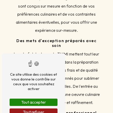
sont conçus sur mesure en fonction de vos
préférences culinaires et de vos contraintes
alimentaires éventuelles, pour vous offrir une
expérience sur-mesure.
Des mets d'exception préparés avec
soin
Les chefs talentueux de THIMI mettent tout leur
savoir-faire et leur passion dans la préparation
de chaque plat. Des produits frais et de qualité
Ce site utilise des cookies et
sont soigneusement sélectionnés pour sublimer
vous donne le contrôle sur
ceux que vous souhaitez
les saveurs et ravir vos papilles. De l'entrée au
activer
dessert, chaque assiette est une oeuvre culinaire
Tout accepter
qui allie créativité, finesse et raffinement.
Tout refuser
Un service attentif et professionnel