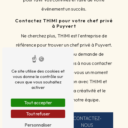
événement un succès.
Contactez THIMI pour votre chef privé
à Puyvert
Ne cherchez plus, THIMI est l'entreprise de
référence pour trouver un chef privé à Puyvert.
Pour toute réservation ou demande de
renseignements, n'hésitez pas à nous contacter
Ce site utilise des cookies et
au 07 80 88 82 97. Offrez-vous un moment
vous donne le contrôle sur
gastronomique d'exception avec THIMI et
ceux que vous souhaitez
activer
laissez-vous séduire par la créativité et le
professionnalisme de notre équipe.
Tout accepter
Tout refuser
EN SAVOIR
CONTACTEZ-
Personnaliser
PLUS
NOUS