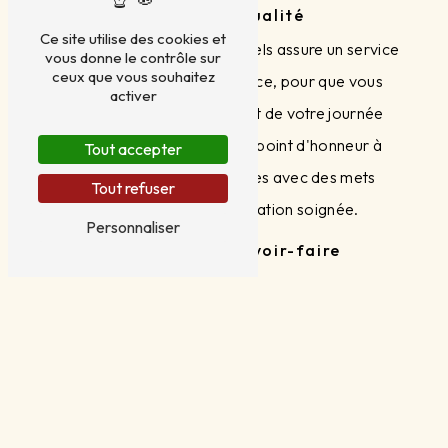
Service de qualité
Ce site utilise des cookies et
Notre équipe de professionnels assure un service
vous donne le contrôle sur
ceux que vous souhaitez
de qualité, discret et efficace, pour que vous
activer
puissiez profiter pleinement de votre journée
spéciale. Nous mettons un point d'honneur à
Tout accepter
satisfaire tous vos convives avec des mets
Tout refuser
délicieux et une présentation soignée.
Personnaliser
Expérience et savoir-faire
Avec des années d'expérience dans le domaine
de la restauration événementielle, THIMI a acquis
un savoir-faire reconnu dans l'organisation de
mariages. Notre équipe est passionnée par son
métier et met tout en œuvre pour que votre
événement soit une réussite.